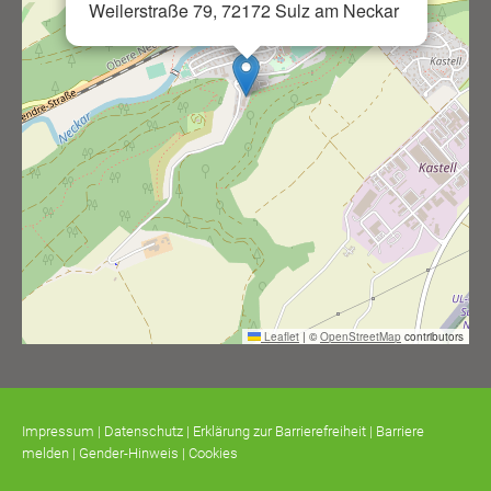
Weilerstraße 79, 72172 Sulz am Neckar
Leaflet
|
©
OpenStreetMap
contributors
Impressum
|
Datenschutz
|
Erklärung zur Barrierefreiheit
|
Barriere
melden
|
Gender-Hinweis
|
Cookies