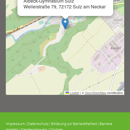
Albeck-Gymnasium Sulz
Weilerstraße 79, 72172 Sulz am Neckar
Leaflet
|
©
OpenStreetMap
contributors
Impressum
|
Datenschutz
|
Erklärung zur Barrierefreiheit
|
Barriere
melden
|
Gender-Hinweis
|
Cookies