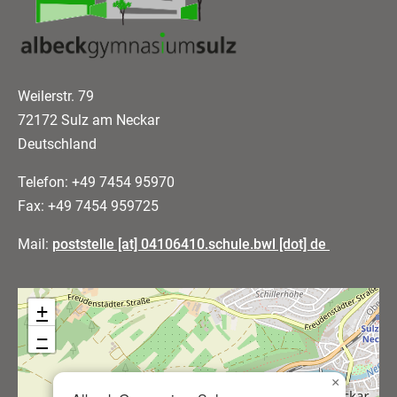
Weilerstr. 79
72172 Sulz am Neckar
Deutschland
Telefon: +49 7454 95970
Fax: +49 7454 959725
Mail:
poststelle [at] 04106410.schule.bwl [dot] de
+
−
×