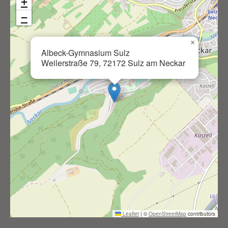
+
−
×
Albeck-Gymnasium Sulz
Weilerstraße 79, 72172 Sulz am Neckar
Leaflet
|
©
OpenStreetMap
contributors