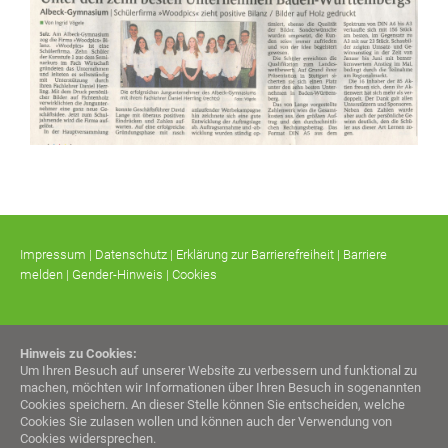
Impressum
|
Datenschutz
|
Erklärung zur Barrierefreiheit
|
Barriere
melden
|
Gender-Hinweis
|
Cookies
Hinweis zu Cookies:
Um Ihren Besuch auf unserer Website zu verbessern und funktional zu
machen, möchten wir Informationen über Ihren Besuch in sogenannten
Cookies speichern. An dieser Stelle können Sie entscheiden, welche
Cookies Sie zulasen wollen und können auch der Verwendung von
Cookies widersprechen.