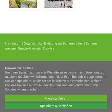
Impressum
|
Datenschutz
|
Erklärung zur Barrierefreiheit
|
Barriere
melden
|
Gender-Hinweis
|
Cookies
Hinweis zu Cookies:
Um Ihren Besuch auf unserer Website zu verbessern und funktional zu
machen, möchten wir Informationen über Ihren Besuch in sogenannten
Cookies speichern. An dieser Stelle können Sie entscheiden, welche
Cookies Sie zulasen wollen und können auch der Verwendung von
Cookies widersprechen.
Alle akzeptieren
Speichern & Schließen